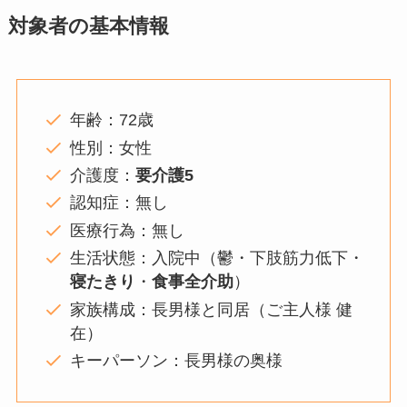
対象者の基本情報
年齢：72歳
性別：女性
介護度：
要介護5
認知症：無し
医療行為：無し
生活状態：入院中（鬱・下肢筋力低下・
寝たきり
・
食事全介助
）
家族構成：長男様と同居（ご主人様 健
在）
キーパーソン：長男様の奥様