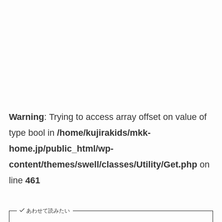
Warning
: Trying to access array offset on value of
type bool in
/home/kujirakids/mkk-
home.jp/public_html/wp-
content/themes/swell/classes/Utility/Get.php
on
line
461
あわせて読みたい